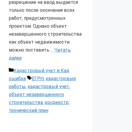
разрешение на ввод выдается
только после окончания всех
работ, предусмотренных
проектом. Однако объект
незавершенного строительства
как объект недвижимости
можно поставить …
Читать
далее
Рубрики
Кадастровый учет и Кад
Метки
ошибка
ЕГРН
,
кадастровые
работы
,
кадастровый учет
,
объект незавершенного
строительства
,
росреестр
,
технический план