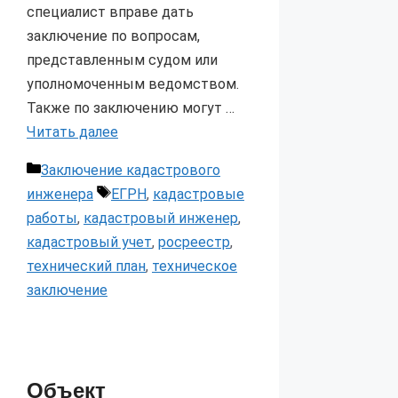
специалист вправе дать
заключение по вопросам,
представленным судом или
уполномоченным ведомством.
Также по заключению могут …
Читать далее
Рубрики
Заключение кадастрового
Метки
инженера
ЕГРН
,
кадастровые
работы
,
кадастровый инженер
,
кадастровый учет
,
росреестр
,
технический план
,
техническое
заключение
Объект