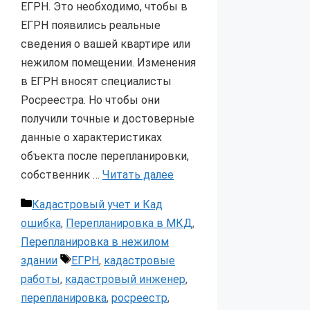
ЕГРН. Это необходимо, чтобы в
ЕГРН появились реальные
сведения о вашей квартире или
нежилом помещении. Изменения
в ЕГРН вносят специалисты
Росреестра. Но чтобы они
получили точные и достоверные
данные о характеристиках
объекта после перепланировки,
собственник …
Читать далее
Рубрики
Кадастровый учет и Кад
ошибка
,
Перепланировка в МКД
,
Перепланировка в нежилом
Метки
здании
ЕГРН
,
кадастровые
работы
,
кадастровый инженер
,
перепланировка
,
росреестр
,