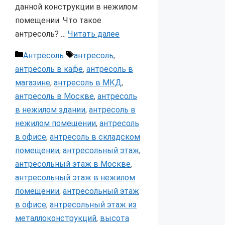
данной конструкции в нежилом
помещении. Что такое
антресоль? …
Читать далее
Рубрики
Метки
Антресоль
антресоль
,
антресоль в кафе
,
антресоль в
магазине
,
антресоль в МКД
,
антресоль в Москве
,
антресоль
в нежилом здании
,
антресоль в
нежилом помещении
,
антресоль
в офисе
,
антресоль в складском
помещении
,
антресольный этаж
,
антресольный этаж в Москве
,
антресольный этаж в нежилом
помещении
,
антресольный этаж
в офисе
,
антресольный этаж из
металлоконструкций
,
высота