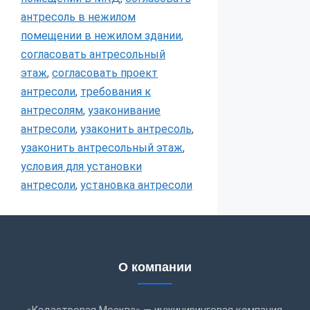
антресоль в нежилом
помещении в нежилом здании
,
согласовать антресольный
этаж
,
согласовать проект
антресоли
,
требования к
антресолям
,
узаконивание
антресоли
,
узаконить антресоль
,
узаконить антресольный этаж
,
условия для установки
антресоли
,
установка антресоли
О компании
«Кадастровая Москва» — инжиниринговая компания,