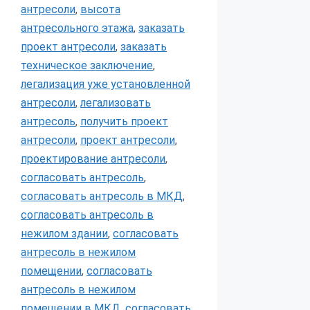
антресоли
,
высота
антресольного этажа
,
заказать
проект антресоли
,
заказать
техническое заключение
,
легализация уже установленной
антресоли
,
легализовать
антресоль
,
получить проект
антресоли
,
проект антресоли
,
проектирование антресоли
,
согласовать антресоль
,
согласовать антресоль в МКД
,
согласовать антресоль в
нежилом здании
,
согласовать
антресоль в нежилом
помещении
,
согласовать
антресоль в нежилом
помещении в МКД
,
согласовать