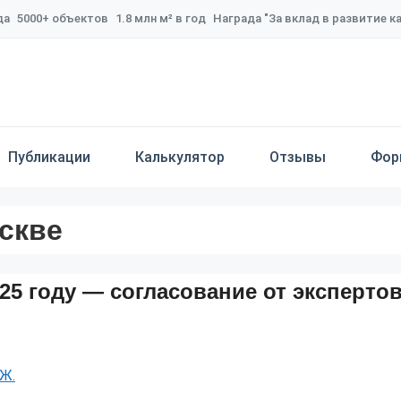
да
5000+ объектов
1.8 млн м² в год
Награда "За вклад в развитие 
Публикации
Калькулятор
Отзывы
Фор
скве
25 году — согласование от эксперто
Ж.