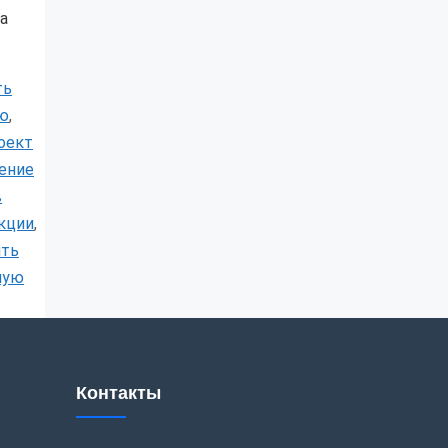
а
ть
ию
,
оект
ение
в
кции
,
ить
ную
Контакты