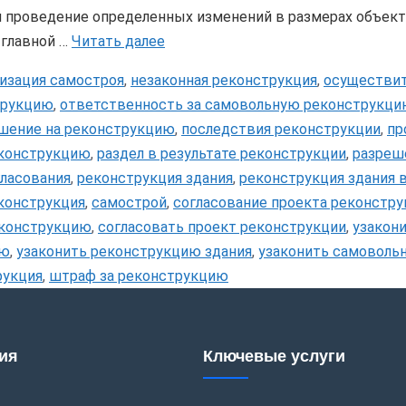
й проведение определенных изменений в размерах объект
 главной …
Читать далее
лизация самостроя
,
незаконная реконструкция
,
осуществи
трукцию
,
ответственность за самовольную реконструкц
ешение на реконструкцию
,
последствия реконструкции
,
пр
еконструкцию
,
раздел в результате реконструкции
,
разреш
гласования
,
реконструкция здания
,
реконструкция здания 
конструкция
,
самострой
,
согласование проекта реконстру
еконструкцию
,
согласовать проект реконструкции
,
узакон
ию
,
узаконить реконструкцию здания
,
узаконить самоволь
рукция
,
штраф за реконструкцию
ия
Ключевые услуги