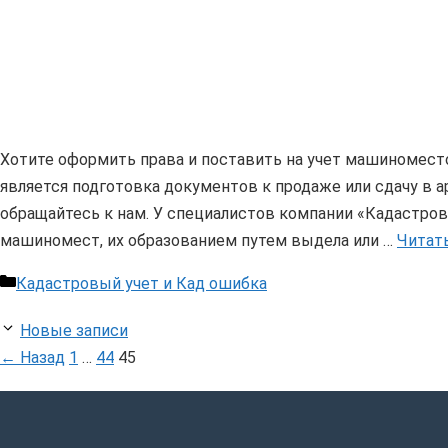
Хотите оформить права и поставить на учет машиноместо
является подготовка документов к продаже или сдачу в ар
обращайтесь к нам. У специалистов компании «Кадастров
машиномест, их образованием путем выдела или …
Читат
Рубрики
Кадастровый учет и Кад ошибка
Новые записи
Страница
Страница
Страница
←
Назад
1
…
44
45