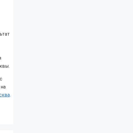
ьтат
я
квы.
с
 на
сква
.