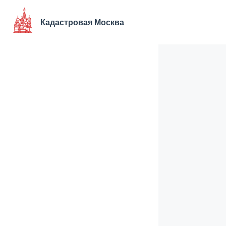
Перейти
к
Кадастровая Москва
содержимому