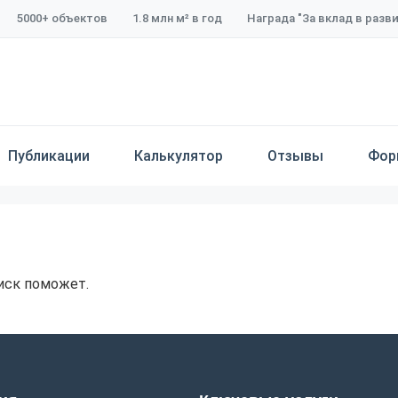
5000+ объектов
1.8 млн м² в год
Награда "За вклад в разв
Публикации
Калькулятор
Отзывы
Фор
иск поможет.