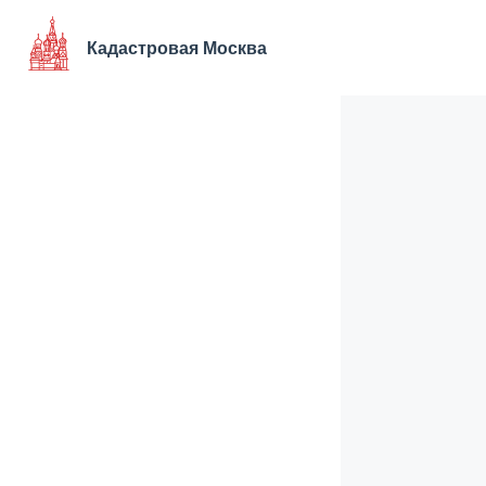
Перейти
к
Кадастровая Москва
содержимому