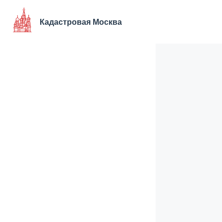
Перейти
к
Кадастровая Москва
содержимому