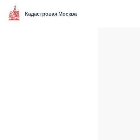
Перейти
к
Кадастровая Москва
содержимому