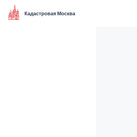
Перейти
к
Кадастровая Москва
содержимому