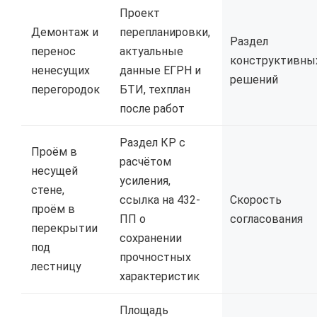
Проект
Демонтаж и
перепланировки,
Раздел
перенос
актуальные
конструктивны
ненесущих
данные ЕГРН и
решений
перегородок
БТИ, техплан
после работ
Раздел КР с
Проём в
расчётом
несущей
усиления,
стене,
ссылка на 432-
Скорость
проём в
ПП о
согласования
перекрытии
сохранении
под
прочностных
лестницу
характеристик
Площадь