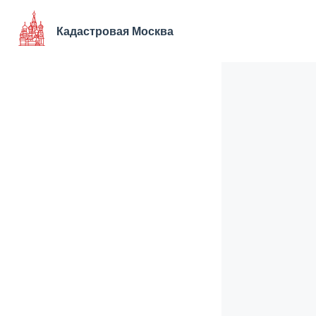
Перейти
к
Кадастровая Москва
содержимому