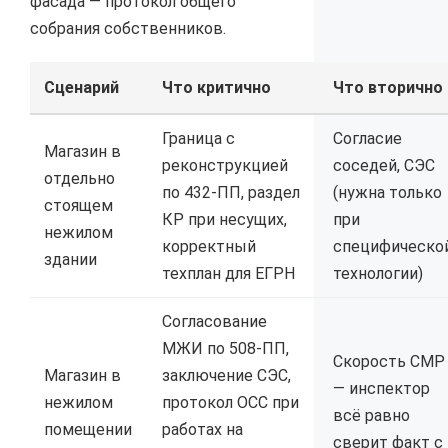
фасада — протокол общего
собрания собственников.
Сценарий
Что критично
Что вторично
Граница с
Согласие
Магазин в
реконструкцией
соседей, СЭС
отдельно
по 432-ПП, раздел
(нужна только
стоящем
КР при несущих,
при
нежилом
корректный
специфическо
здании
техплан для ЕГРН
технологии)
Согласование
МЖИ по 508-ПП,
Скорость СМР
Магазин в
заключение СЭС,
— инспектор
нежилом
протокол ОСС при
всё равно
помещении
работах на
сверит факт с