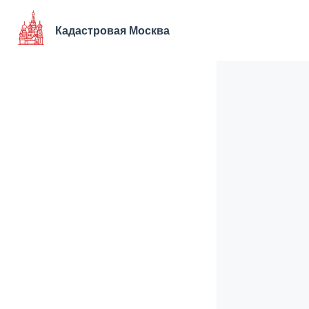
Перейти
к
Кадастровая Москва
содержимому