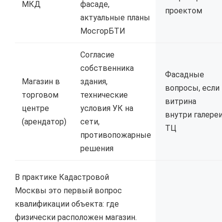
МКД
фасаде,
проектом
актуальные планы
МосгорБТИ
Согласие
собственника
Фасадные
Магазин в
здания,
вопросы, если
торговом
технические
витрина
центре
условия УК на
внутри галере
(арендатор)
сети,
ТЦ
противопожарные
решения
В практике Кадастровой
Москвы это первый вопрос
квалификации объекта: где
физически расположен магазин.