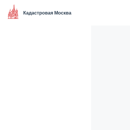
Перейти
к
Кадастровая Москва
содержимому