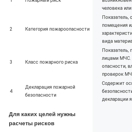
1
Пожарный риск
возникновени
человека или
Показатель,
помещения ил
2
Категория пожароопасности
характеристи
вида материа
Показатель,
лицами МЧС.
3
Класс пожарного риска
опасности, в
проверок МЧ
Содержит ос
Декларация пожарной
4
безопасности
безопасности
декларации я
Для каких целей нужны
расчеты рисков